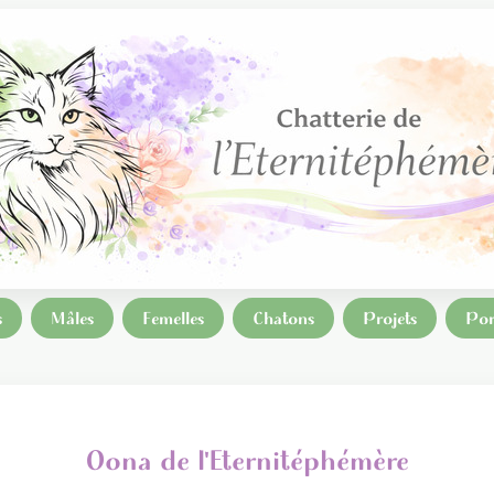
s
Mâles
Femelles
Chatons
Projets
Por
Oona de l'Eternitéphémère