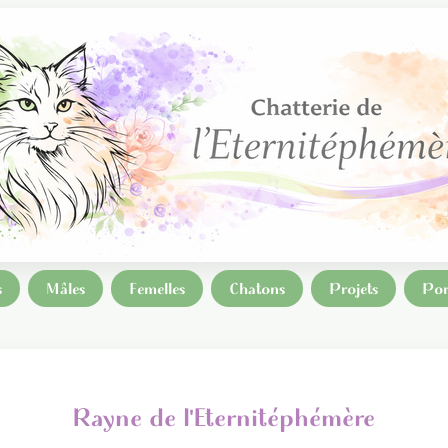
s
Mâles
Femelles
Chatons
Projets
Por
Rayne de l'Eternitéphémère