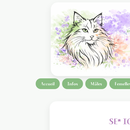
Accueil
Infos
Mâles
Femelle
SE* I