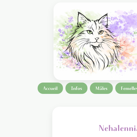
Accueil
Infos
Mâles
Femelle
Nehalenni